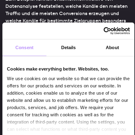
Datenanalyse feststellen, welche Kanäle den meisten
Traffic und die meisten Conversions erzeugen und
welche Kanäle für bestimmte Zielgruppen besonders
effektiv sind. Mit diesen Erkenntnissen können Cross-
Channel-Strategien optimiert werden, was zu einer
besseren Customer Experience, höherem
Consent
Details
About
Engagement und mehr Conversions führt. Marketing
Analytics hilft dabei, den Einfluss von
Marketingmaßnahmen zu maximieren, indem es zeigt,
Cookies make everything better. Websites, too.
wie Kanäle und Strategien verbessert werden können.
We use cookies on our website so that we can provide the
offers for our products and services on our website. In
addition, cookies enable us to analyze the use of our
Customer Lifetime Value (CLV) und
website and allow us to establish marketing efforts for our
Customer Acquisition Cost (CAC)
products, services, and job offers. We require your
consent for tracking with cookies as well as for the
integration of third-party content. Using the settings, you
Customer Lifetime Value (CLV) und Customer
can select what functions or what third-party content you
Acquisition Cost (CAC) sind zwei wichtige Kennzahlen