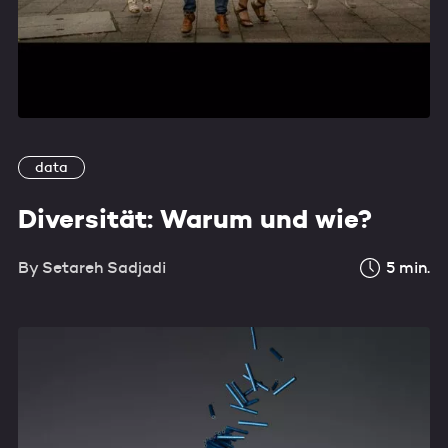
data
Diversität: Warum und wie?
By
Setareh Sadjadi
5
min.