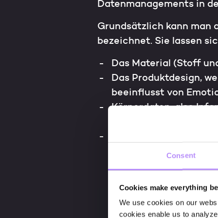
Datenmanagements in de
Grundsätzlich kann man a
bezeichnet. Sie lassen si
Das Material (Stoff un
Das Produktdesign, we
beeinflusst von Emoti
Körperdaten, also Inf
Maßband oder dreidim
Das technische Design
wie das Produkt gefert
Consent
produktionstechnische
Cookies make everything bet
We use cookies on our website
cookies enable us to analyze 