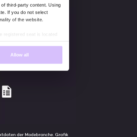
 of third-party content. Using
te. If you do not select
nality of the website.
 registered seat is located
rd-party country. Therefore,
d that it will not be possible
Allow all
 enforcement and intelligence
 you are aware of these risks
ng the information
uktdaten der Modebranche. Grafik