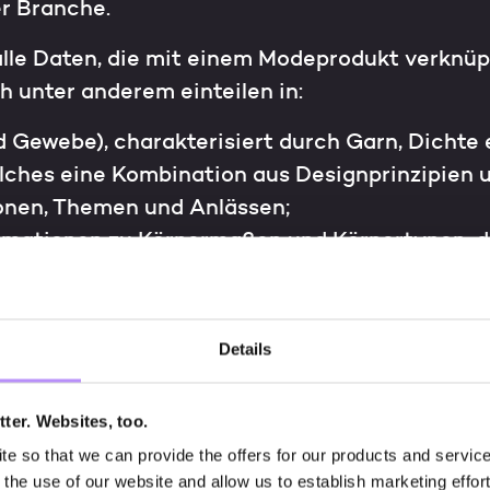
r Branche.
lle Daten, die mit einem Modeprodukt verknüp
ch unter anderem einteilen in:
d Gewebe), charakterisiert durch Garn, Dichte e
lches eine Kombination aus Designprinzipien u
onen, Themen und Anlässen;
ormationen zu Körpermaßen und Körpertypen, d
ensional mit Bodyscannern erfasst werden;
 des Produktionsprozesses, welches Produzent:
igt wird, inkl. Schnittmuster, Nähen und weite
Details
n Fähigkeiten.
ter. Websites, too.
 so that we can provide the offers for our products and services
the use of our website and allow us to establish marketing effort