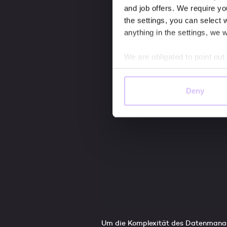
and job offers. We require you
the settings, you can select w
anything in the settings, we w
We are obligated to point out
outside of the European Unio
it cannot be ruled out that yo
Deny
for you to exercise your right
agencies cannot be ruled out.
and that you accept these (Ar
Additional information about
requirements can be found i
Um die Komplexität des Datenmanagem