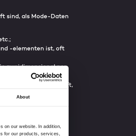
ft sind, als Mode-Daten
tc.;
nd -elementen ist, oft
ie zweidimensional per
innen zu verstehen hilft,
ren
About
 on our website. In addition,
s for our products, services,