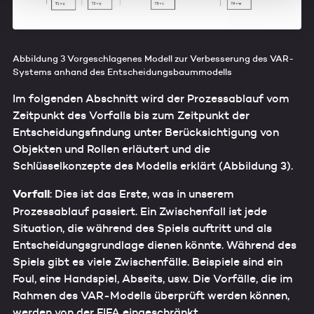
data by law enforcement and intelligence agencies cannot
be ruled out. By providing your consent for these
services, you confirm that you are aware of these risks
Abbildung 3 Vorgeschlagenes Modell zur Verbesserung des VAR-
and that you accept these (Art. 49, Sec. 1 letter a)
Systems anhand des Entscheidungsbaummodells
GDPR).
Additional information about data processing, about the
Im folgenden Abschnitt wird der Prozessablauf vom
security measures taken, and regarding the information
Zeitpunkt des Vorfalls bis zum Zeitpunkt der
requirements can be found in our
Data Protection
Entscheidungsfindung unter Berücksichtigung von
Statement
.
Objekten und Rollen erläutert und die
Schlüsselkonzepte des Modells erklärt (Abbildung 3).
Vorfall
: Dies ist das Erste, was in unserem
Prozessablauf passiert. Ein Zwischenfall ist jede
Situation, die während des Spiels auftritt und als
Entscheidungsgrundlage dienen könnte. Während des
Spiels gibt es viele Zwischenfälle. Beispiele sind ein
Foul, eine Handspiel, Abseits, usw. Die Vorfälle, die im
Rahmen des VAR-Modells überprüft werden können,
werden von der FIFA eingeschränkt.